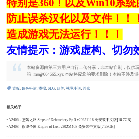
特别是360！以及Win10系统的W
防止误杀汉化以及文件！！
; |& o9 r" r( 
造成游戏无法运行！！！
友情提示：游戏虚构、切勿
本站资源由第三方用户自行上传分享，非本站自制，仅供玩
箱 mo@664665.xyz 本站将应您的要求删除！本站不涉
背叛
,
角色扮演
,
模拟
,
SLG
,
欧美
,
视觉小说
,
沙盒
相关帖子
•
A2406 - 堕落之路 Steps of Debauchery Ep.5 v20251118 免安装中文版[10.7GB]
•
A2408 - 欲望帝国 Empire of Lust v20251108 免安装中文版[7.28GB]