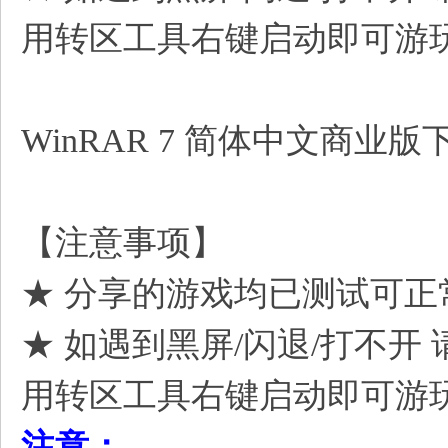
用转区工具右键启动即可游
, D) Z* A% S+ m3 u2 W8 v
WinRAR 7 简体中文商业
2 z& ^! h- G( i1 D, p! ?/ R. o
/ r# ~8 Z* j# S5 R' n3 z
【注意事项】
★ 分享的游戏均已测试可正
★ 如遇到黑屏/闪退/打不
用转区工具右键启动即可游
注意：