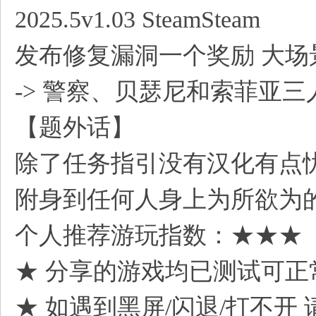
) i. a9 T4 F/ ?' P; 
2025.5v1.03 SteamSteam
发布修复漏洞一个奖励 大场
-> 警察、贝瑟尼和索菲亚
+ `' |& [- z$ U: @7 G
【题外话】
除了任务指引没有汉化有点
附身到任何人身上为所欲为
个人推荐游玩指数：★★★
★ 分享的游戏均已测试可正
★ 如遇到黑屏/闪退/打不