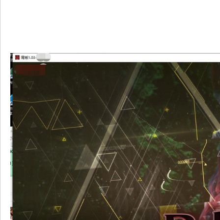
+ X, V6 ?, X% l6 N# ~: i