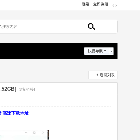
登录
立即注册
切
换
到
宽
版
搜
索
快捷导航
返回列表
52GB]
[复制链接]
云盘|高速下载地址