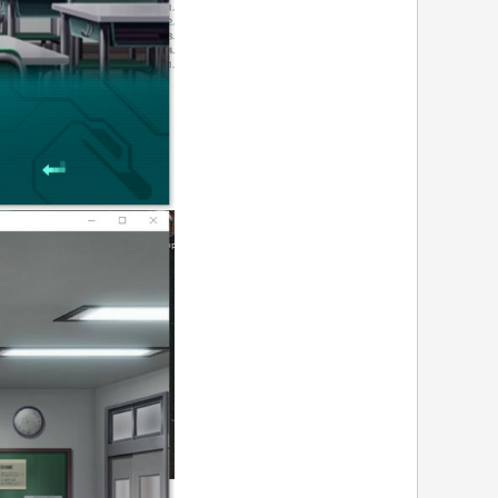
Y0 j. X( {! u' e* o