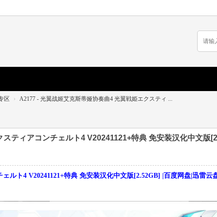
专区
›
A2177 - 光翼战姬艾克斯蒂娅协奏曲4 光翼戦姫エクスティ ...
スティアコンチェルト4 V20241121+特典 免安装汉化中文版[2.
 V20241121+特典 免安装汉化中文版[2.52GB] |百度网盘|迅雷