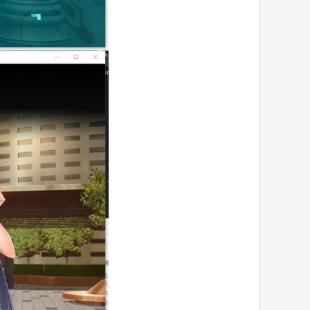
/ H X' o- A: ^4 G$ g