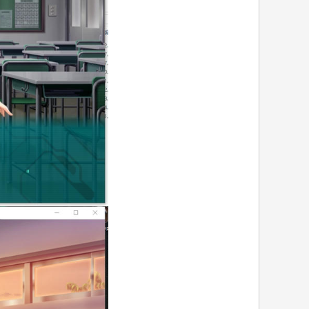
; ?$ Y6 n% v1 J* {& J v! @