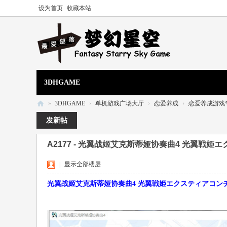
设为首页
收藏本站
3DHGAME
»
3DHGAME
›
单机游戏广场大厅
›
恋爱养成
›
恋爱养成游戏
3
发新帖
D
A2177 - 光翼战姬艾克斯蒂娅协奏曲4 光翼戦姫エク
H
单
|
显示全部楼层
机
光翼战姬艾克斯蒂娅协奏曲4 光翼戦姫エクスティアコンチェルト4
游
: }5 C: m5 H( k8 ~
戏